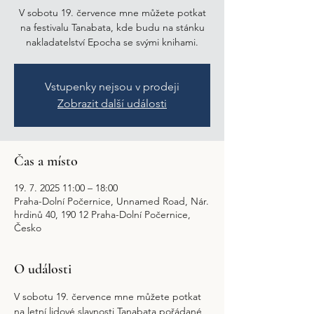
V sobotu 19. července mne můžete potkat
na festivalu Tanabata, kde budu na stánku
nakladatelství Epocha se svými knihami.
Vstupenky nejsou v prodeji
Zobrazit další události
Čas a místo
19. 7. 2025 11:00 – 18:00
Praha-Dolní Počernice, Unnamed Road, Nár.
hrdinů 40, 190 12 Praha-Dolní Počernice,
Česko
O události
V sobotu 19. července mne můžete potkat 
na letní lidové slavnosti Tanabata pořádané 