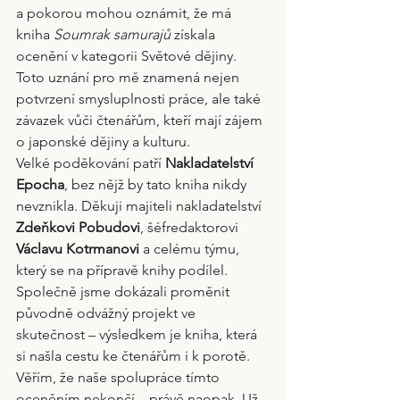
a pokorou mohou oznámit, že má 
kniha 
Soumrak samurajů
 získala 
ocenění v kategorii Světové dějiny.
Toto uznání pro mě znamená nejen 
potvrzení smysluplnosti práce, ale také 
závazek vůči čtenářům, kteří mají zájem 
o japonské dějiny a kulturu.
Velké poděkování patří 
Nakladatelství 
Epocha
, bez nějž by tato kniha nikdy 
nevznikla. Děkuji majiteli nakladatelství 
Zdeňkovi Pobudovi
, šéfredaktorovi 
Václavu Kotrmanovi
 a celému týmu, 
který se na přípravě knihy podílel. 
Společně jsme dokázali proměnit 
původně odvážný projekt ve 
skutečnost – výsledkem je kniha, která 
si našla cestu ke čtenářům i k porotě.
Věřím, že naše spolupráce tímto 
oceněním nekončí – právě naopak. Už 